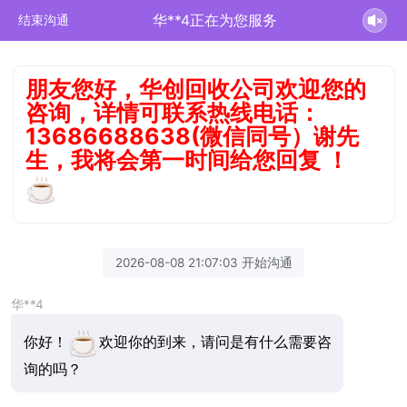
华**4正在为您服务
结束沟通
朋友您好，华创回收公司欢迎您的
咨询，详情可联系热线电话：
13686688638(微信同号）谢先
生，我将会第一时间给您回复 ！
2026-08-08 21:07:03 开始沟通
华**4
你好！
欢迎你的到来，请问是有什么需要咨
询的吗？