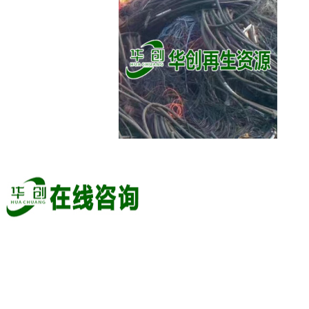
4ad3075a-7e30-4b7b-b43b-d034993b6091